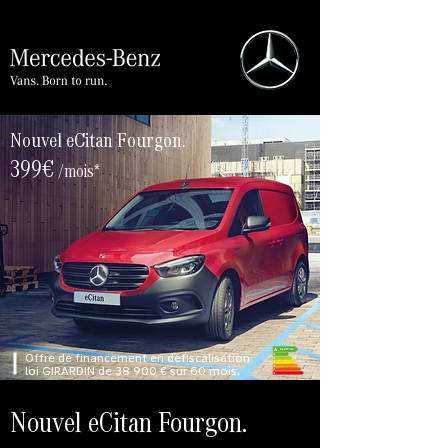
Nouvel eCitan Fourgon.
399€
/mois*
Offre de financement en défiscalisation
loi GIRARDIN de 38 900 € sur 60 mois.
Nouvel eCitan Fourgon.