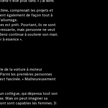
ra-t-elle plus tard. « J’ai donc
hine, comprenait les projets et
utient également de façon tout à
 d’allumage.
es est prêt. Pourtant, ils ne sont
éressante, mais personne ne veut
 Benz continue à soutenir son mari.
r à essence ».
ie de la voiture à moteur
s. Parmi les premières personnes
t est fascinée. « Malheureusement
 un collègue, qui dépensa tout son
use. Mais on peut imaginer sa
 dont sont capables les femmes. Il