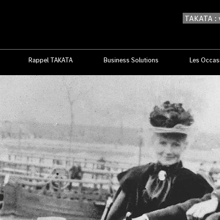
TAKATA : v
Rappel TAKATA
Business Solutions
Les Occas