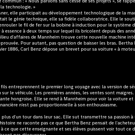
ommun : « Nous parlions sans cesse de ses projets », se rappelle
 la technologie. »
sner, elle participait au développement technologique de la mac
tait le génie technique, elle sa fidèle collaboratrice. Elle le so
 à enrouler le fil de fer sur la bobine à induction pour le système
r à essence à deux temps sur lequel ils bricolent depuis des anné
milieu d’affaires de Mannheim trouve cette nouvelle machine int
 éprouvée. Pour autant, pas question de baisser les bras. Bertha
anvier 1886, Carl Benz dépose un brevet pour sa voiture « à moteu
fils entreprennent le premier long voyage avec la version de sér
ion sur le véhicule. Les premières années, les ventes sont maigre
nante hongroise. Elle se rend à Mannheim pour voir la voiture e
e financière n’est pas proportionnelle à son enthousiasme.
plus d’un tour dans leur sac. Elle sut transmettre sa passion à
 L’histoire ne raconte pas ce que Bertha Benz pensait de l’achete
 à ce que cette enseignante et ses élèves puissent voir tout ce
issent pas décourager.