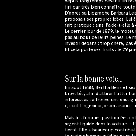
depuis longtemps devenu un rêve c
fini par très bien connaître toute
D’après sa biographe Barbara Lei
proposait ses propres idées. Lui é
fait pratique : ainsi l’aide-t-elle
Le dernier jour de 1879, le moteu
pas au bout de leurs peines. Le 
investir dedans : trop chère, pas
Et cela porte ses fruits : le 29 j
Sur la bonne voie…
En août 1888, Bertha Benz et ses 
brevetée, afin d’attirer l’attent
intéressées se trouve une enseig
», écrit l’ingénieur, « son aisanc
Mais les femmes passionnées ont 
argent liquide dans la voiture. »
fierté. Elle a beaucoup contribué
faut simplement qu’elles ne se la